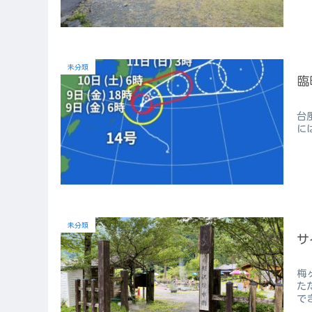
未分類
臨
台
に
未分類
サ
梅
た
でき