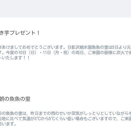
き芋プレゼント！
年あけましておめでとうございます。日影沢親水園魚魚の里は5日より
す。今度の10日（日）・11日（月・祝）の両日、ご来園の皆様に炭火
トいたします！！
朝の魚魚の里
日の魚魚の里は、昨日までの雨のせいか空気がしっとりとしていながら
街地に比べて気温が3℃から5℃くらい低い場合もございますので、ご来
思います。