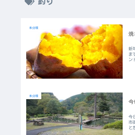
釣り
未分類
焼
新
ま
ン
未分類
今
今
市
と