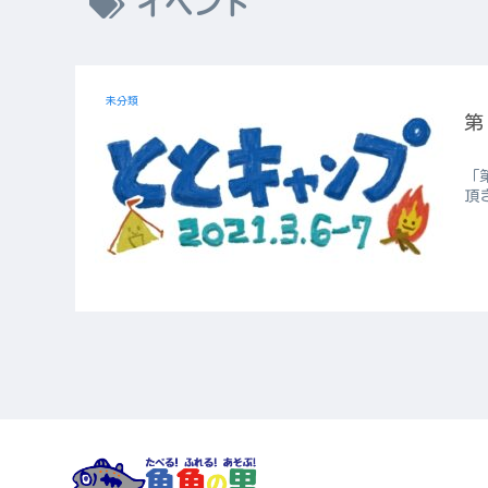
イベント
未分類
第
「
頂